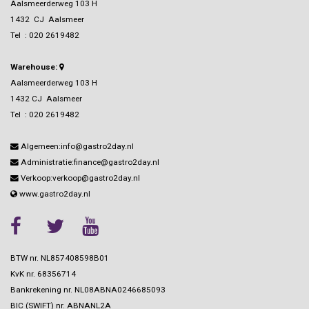
Aalsmeerderweg 103 H
1432 CJ Aalsmeer
Tel :
020 2619482
Warehouse:
Aalsmeerderweg 103 H
1432 CJ Aalsmeer
Tel :
020 2619482
Algemeen:info@gastro2day.nl
Administratie:finance@gastro2day.nl
Verkoop:verkoop@gastro2day.nl
www.gastro2day.nl
BTW nr. NL857408598B01
KvK nr.
68356714
Bankrekening nr.
NL08ABNA0246685093
BIC (SWIFT) nr.
ABNANL2A