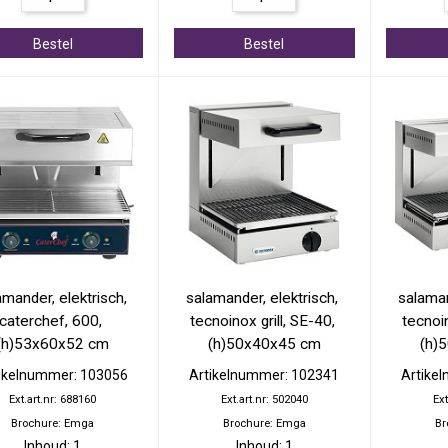
Bestel
Bestel
amander, elektrisch, 
salamander, elektrisch, 
salaman
caterchef, 600, 
tecnoinox grill, SE-40, 
tecnoin
(h)53x60x52 cm
(h)50x40x45 cm
(h)
ikelnummer: 103056
Artikelnummer: 102341
Artike
Ext.art.nr: 688160
Ext.art.nr: 502040
Ext
Brochure: Emga
Brochure: Emga
Br
Inhoud: 1
Inhoud: 1