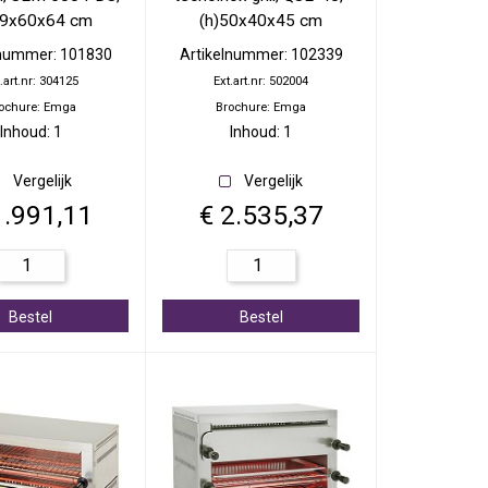
59x60x64 cm
(h)50x40x45 cm
lnummer: 101830
Artikelnummer: 102339
.art.nr: 304125
Ext.art.nr: 502004
ochure: Emga
Brochure: Emga
Inhoud: 1
Inhoud: 1
Vergelijk
Vergelijk
1.991,11
€ 2.535,37
Bestel
Bestel