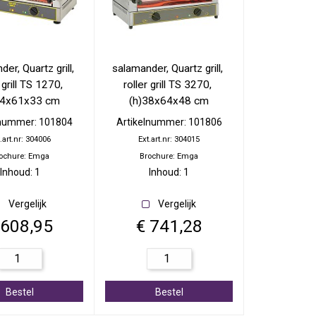
er, Quartz grill, 
salamander, Quartz grill, 
 grill TS 1270, 
roller grill TS 3270, 
34x61x33 cm
(h)38x64x48 cm
lnummer: 101804
Artikelnummer: 101806
.art.nr: 304006
Ext.art.nr: 304015
ochure: Emga
Brochure: Emga
Inhoud: 1
Inhoud: 1
Vergelijk
Vergelijk
 608,95
€ 741,28
Bestel
Bestel