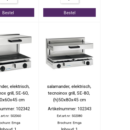
Bestel
Bestel
der, elektrisch, 
salamander, elektrisch, 
ox grill, SE-60, 
tecnoinox grill, SE-80, 
50x60x45 cm
(h)50x80x45 cm
lnummer: 102342
Artikelnummer: 102343
.art.nr: 502060
Ext.art.nr: 502080
ochure: Emga
Brochure: Emga
Inhoud: 1
Inhoud: 1