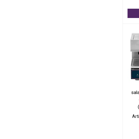
sal
Art