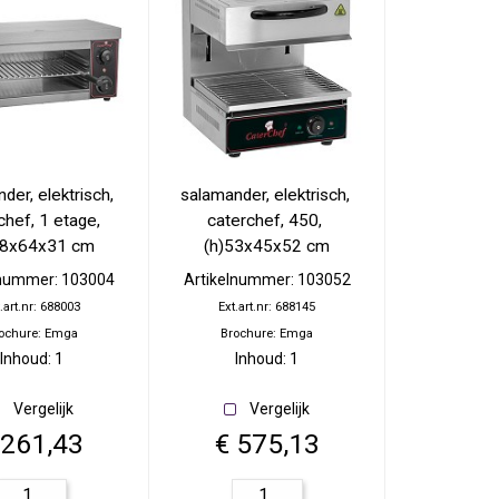
ines en
Stylepoint
Meubels
Wegter
agnekoelers
Accesoires meubels
Cosy en trendy
ase
atie
Continental & Lilien
Terrasverwarmers
Andere
es
Barbecues
Arcoroc
ing
 Presentatie
n
der, elektrisch, 
salamander, elektrisch, 
Overige horeca apparatuur
Brochures
chef, 1 etage, 
caterchef, 450, 
es
Overzicht
28x64x31 cm
(h)53x45x52 cm
choenen
lnummer: 103004
Artikelnummer: 103052
Brochures
.art.nr: 688003
Ext.art.nr: 688145
ochure: Emga
Brochure: Emga
Inhoud: 1
Inhoud: 1
Vergelijk
Vergelijk
 261,43
€ 575,13