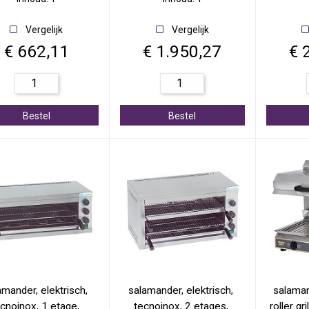
Vergelijk
Vergelijk
€ 662,11
€ 1.950,27
€ 
Bestel
Bestel
amander, elektrisch, 
salamander, elektrisch, 
salaman
cnoinox, 1 etage, 
tecnoinox, 2 etages, 
roller gr