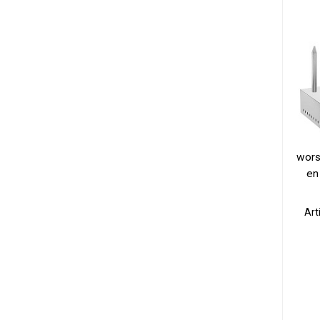
wors
en
Art