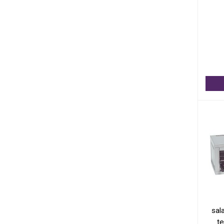
sal
te