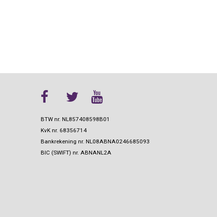
BTW nr. NL857408598B01
KvK nr.
68356714
Bankrekening nr.
NL08ABNA0246685093
BIC (SWIFT) nr.
ABNANL2A