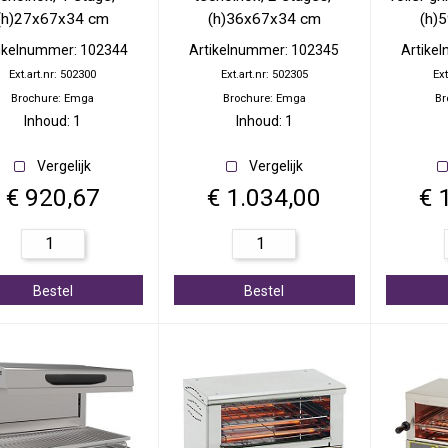
(h)27x67x34 cm
(h)36x67x34 cm
(h)
ikelnummer: 102344
Artikelnummer: 102345
Artike
Ext.art.nr: 502300
Ext.art.nr: 502305
Ext
Brochure: Emga
Brochure: Emga
Br
Inhoud: 1
Inhoud: 1
Vergelijk
Vergelijk
€ 920,67
€ 1.034,00
€ 
Bestel
Bestel