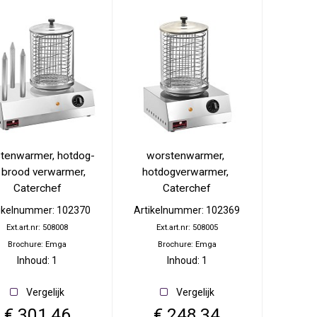
tenwarmer, hotdog- 
worstenwarmer, 
 brood verwarmer, 
hotdogverwarmer, 
Caterchef
Caterchef
ikelnummer: 102370
Artikelnummer: 102369
Ext.art.nr: 508008
Ext.art.nr: 508005
Brochure: Emga
Brochure: Emga
Inhoud: 1
Inhoud: 1
Vergelijk
Vergelijk
€ 301,46
€ 248,34