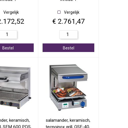
Vergelijk
Vergelijk
2.172,52
€ 2.761,47
Bestel
Bestel
der, keramisch, 
salamander, keramisch, 
ill, SEM 600 PDS, 
tecnoinox grill, QSE-40, 