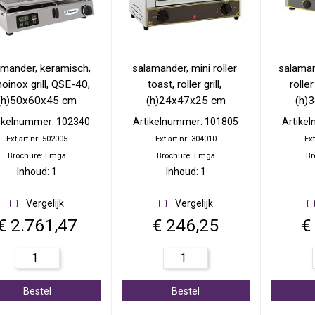
mander, keramisch, 
salamander, mini roller 
salamand
oinox grill, QSE-40, 
toast, roller grill, 
roller
(h)50x60x45 cm
(h)24x47x25 cm
(h)
ikelnummer: 102340
Artikelnummer: 101805
Artike
Ext.art.nr: 502005
Ext.art.nr: 304010
Ext
Brochure: Emga
Brochure: Emga
Br
Inhoud: 1
Inhoud: 1
Vergelijk
Vergelijk
€ 2.761,47
€ 246,25
€
Bestel
Bestel