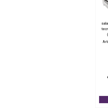
sala
tecn
Art