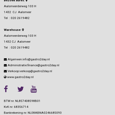
Bezoek adres:
Aalsmeerderweg 103 H
1432 CJ Aalsmeer
Tel :
020 2619482
Warehouse:
Aalsmeerderweg 103 H
1432 CJ Aalsmeer
Tel :
020 2619482
Algemeen:info@gastro2day.nl
Administratie:finance@gastro2day.nl
Verkoop:verkoop@gastro2day.nl
www.gastro2day.nl
BTW nr. NL857408598B01
KvK nr.
68356714
Bankrekening nr.
NL08ABNA0246685093