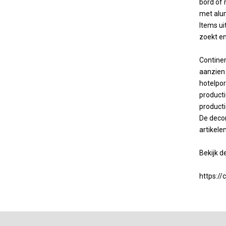
bord of 
met alum
Items ui
zoekt e
Continen
aanzien 
hotelpor
producti
producti
De decor
artikele
Bekijk de
https://