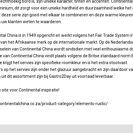
rechthoekig bord is, zijn unieke karakter, tinten en accenten. Continenta
inium, dit zorgt voor een unieke hardheid en duurzaamheid welke het 
t deze serie zijn goed met elkaar te combineren en deze warme kleuren 
n uw klanten weten te waarderen.
tal China is in 1949 opgericht en werkt volgens het Fair Trade System 
van het Afrikaanse merk op de internationale markt. Op de Nederlandse 
selein van Continental China wordt sindsdien met veel enthousiasme do
e van Continental China vindt plaats volgens de Britse standaard norm
e krijgt het servies zijn specifieke roomkleur en is het extra stootvast.
s op het servies zijn onder het glazuur aangebracht en zijn daardoor
n uit dit assortiment zijn bij Gastro2Day uit voorraad leverbaar.
 site voor Continental inspiratie!
continentalchina.co.za/product-category/elements-rustic/