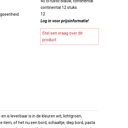
40 cl rustic blauw, continental
ines en
Stylepoint
continental 12 stuks
Meubels
Wegter
12
ngseenheid
agnekoelers
Accesoires meubels
Cosy en trendy
Log in voor prijsinformatie!
ase
atie
Continental & Lilien
Terrasverwarmers
Andere
Stel een vraag over dit
es
Barbecues
product
Arcoroc
ing
 Presentatie
n
Overige horeca apparatuur
Brochures
es
Overzicht
choenen
Brochures
 is leverbaar is in de kleuren wit, lichtgroen,
item, of het nu een bord, schaaltje, diep bord, pasta