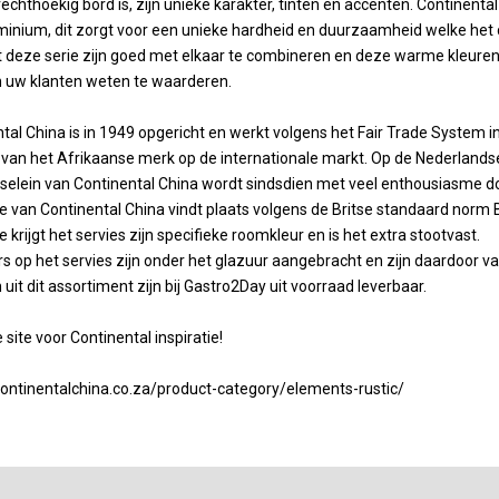
rechthoekig bord is, zijn unieke karakter, tinten en accenten. Continenta
inium, dit zorgt voor een unieke hardheid en duurzaamheid welke het 
t deze serie zijn goed met elkaar te combineren en deze warme kleuren 
n uw klanten weten te waarderen.
tal China is in 1949 opgericht en werkt volgens het Fair Trade System 
van het Afrikaanse merk op de internationale markt. Op de Nederlandse 
selein van Continental China wordt sindsdien met veel enthousiasme do
e van Continental China vindt plaats volgens de Britse standaard norm
e krijgt het servies zijn specifieke roomkleur en is het extra stootvast.
s op het servies zijn onder het glazuur aangebracht en zijn daardoor
n uit dit assortiment zijn bij Gastro2Day uit voorraad leverbaar.
 site voor Continental inspiratie!
continentalchina.co.za/product-category/elements-rustic/