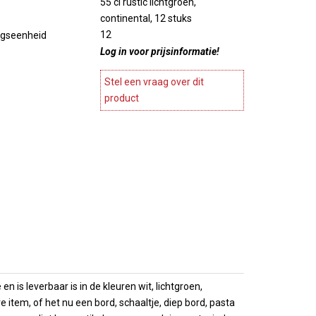
55 cl rustic lichtgroen,
ines en
Stylepoint
continental, 12 stuks
Meubels
Wegter
12
ngseenheid
agnekoelers
Accesoires meubels
Cosy en trendy
Log in voor prijsinformatie!
ase
atie
Continental & Lilien
Terrasverwarmers
Andere
Stel een vraag over dit
es
Barbecues
product
Arcoroc
ing
 Presentatie
n
Overige horeca apparatuur
Brochures
es
Overzicht
choenen
Brochures
 is leverbaar is in de kleuren wit, lichtgroen,
item, of het nu een bord, schaaltje, diep bord, pasta