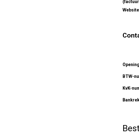
(factuur
Website
Cont
Opening
BTW-n
KvK-nu
Bankre
Best