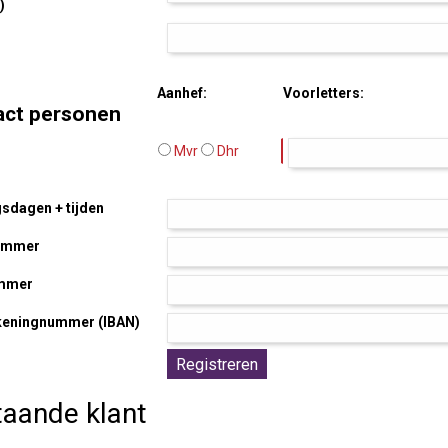
)
Aanhef:
Voorletters:
act personen
Mvr
Dhr
sdagen + tijden
ummer
mmer
keningnummer (IBAN)
aande klant